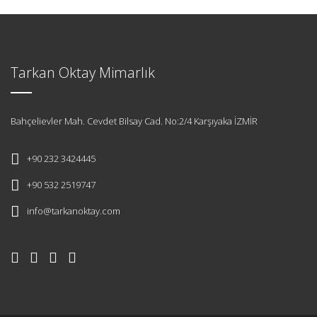
Tarkan Oktay Mimarlık
Bahçelievler Mah. Cevdet Bilsay Cad. No:2/4 Karşıyaka İZMİR
+90 232 3424445
+90 532 2519747
info@tarkanoktay.com